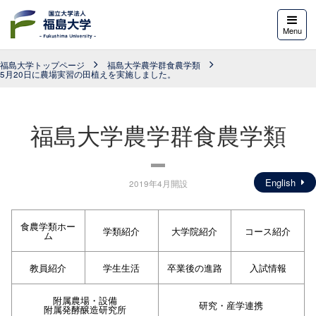
福島大学
Menu
福島大学トップページ
福島大学農学群食農学類
5月20日に農場実習の田植えを実施しました。
福島大学農学群食農学類
English
2019年4月開設
食農学類ホー
学類紹介
大学院紹介
コース紹介
ム
教員紹介
学生生活
卒業後の進路
入試情報
附属農場・設備
研究・産学連携
附属発酵醸造研究所