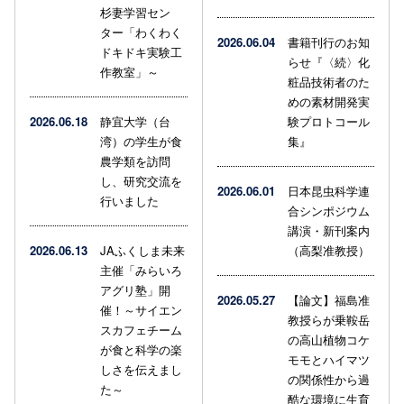
杉妻学習セン
ター「わくわく
2026.06.04
書籍刊行のお知
ドキドキ実験工
らせ『〈続〉化
作教室」～
粧品技術者のた
めの素材開発実
2026.06.18
静宜大学（台
験プロトコール
湾）の学生が食
集』
農学類を訪問
し、研究交流を
2026.06.01
日本昆虫科学連
行いました
合シンポジウム
講演・新刊案内
2026.06.13
JAふくしま未来
（高梨准教授）
主催「みらいろ
アグリ塾」開
2026.05.27
【論文】福島准
催！～サイエン
教授らが乗鞍岳
スカフェチーム
の高山植物コケ
が食と科学の楽
モモとハイマツ
しさを伝えまし
の関係性から過
た～
酷な環境に生育