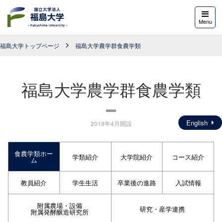
福島大学
Menu
福島大学トップページ
福島大学農学群食農学類
福島大学農学群食農学類
English
2019年4月開設
食農学類ホー
学類紹介
大学院紹介
コース紹介
ム
教員紹介
学生生活
卒業後の進路
入試情報
附属農場・設備
研究・産学連携
附属発酵醸造研究所