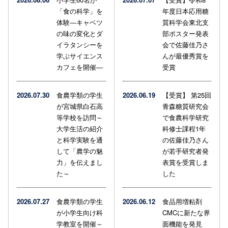
「食の科学」を
年度日本応用糖
体験―キャベツ
質科学会東北支
の味の変化とダ
部ポスター発表
イラタンシーを
会で佐藤佳乃さ
学ぶサイエンス
んが最優秀賞を
カフェを開催―
受賞
2026.07.30
食農学類の学生
2026.06.19
【受賞】 第25回
が宮城県白石高
青森糖質研究会
等学校を訪問～
で食農科学研究
大学生活の紹介
科修士課程1年
と科学実験を通
の佐藤佳乃さん
して「農学の魅
が若手研究者発
力」を伝えまし
表賞を受賞しま
た～
した
2026.07.27
食農学類の学生
2026.06.12
食品用増粘剤
が小学生向け科
CMCに新たな界
学教室を開催～
面機能を発見