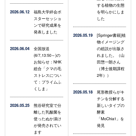
する植物の生態
2026.06.12
福島大学絆会ポ
を明らかにしま
スターセッショ
した
ンで研究成果を
発表しました
2026.05.19
[Springer書籍]植
物イメージング
2026.06.04
全国放送
の総説が出版さ
(6/7,13:50～)の
れました。（山
お知らせ：NHK
田惣一朗さん
総合「クマの毛
（博士後期課程
ストレスについ
2年））
て：プライムふ
くしま」
2026.05.18
尾形教授らがキ
チンを分解する
2026.05.25
熊谷研究室で分
新しいタイプの
離した乳酸菌を
酵素
使ったぬか漬け
「MoChia1」を
が発売されてい
発見
ます