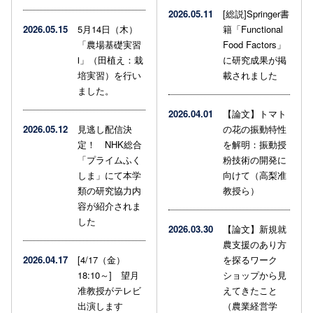
2026.05.11
[総説]Springer書
2026.05.15
5月14日（木）
籍「Functional
「農場基礎実習
Food Factors」
Ⅰ」（田植え：栽
に研究成果が掲
培実習）を行い
載されました
ました。
2026.04.01
【論文】トマト
2026.05.12
見逃し配信決
の花の振動特性
定！ NHK総合
を解明：振動授
「プライムふく
粉技術の開発に
しま」にて本学
向けて（高梨准
類の研究協力内
教授ら）
容が紹介されま
した
2026.03.30
【論文】新規就
農支援のあり方
2026.04.17
[4/17（金）
を探るワーク
18:10～] 望月
ショップから見
准教授がテレビ
えてきたこと
出演します
（農業経営学