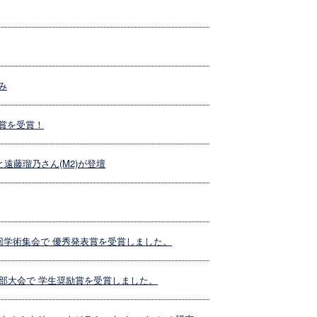
み
ー賞を受賞！
と遠藤瑠乃さん(M2)が登壇
回学術集会で 優秀発表賞を受賞しました。
部大会で 学生奨励賞を受賞しました。