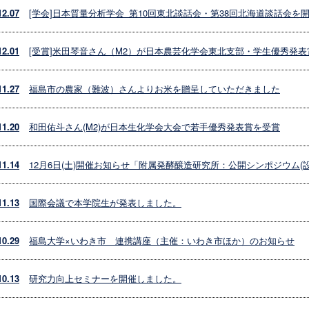
12.07
[学会]日本質量分析学会_第10回東北談話会・第38回北海道談話会を
12.01
[受賞]米田琴音さん（M2）が日本農芸化学会東北支部・学生優秀発
11.27
福島市の農家（難波）さんよりお米を贈呈していただきました
11.20
和田佑斗さん(M2)が日本生化学会大会で若手優秀発表賞を受賞
11.14
12月6日(土)開催お知らせ「附属発酵醸造研究所：公開シンポジウム(
11.13
国際会議で本学院生が発表しました。
10.29
福島大学×いわき市 連携講座（主催：いわき市ほか）のお知らせ
10.13
研究力向上セミナーを開催しました。