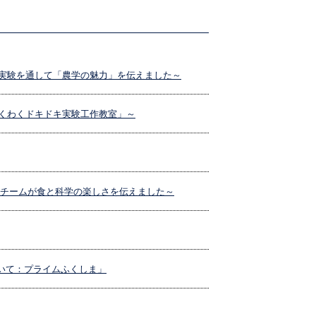
実験を通して「農学の魅力」を伝えました～
くわくドキドキ実験工作教室」～
ェチームが食と科学の楽しさを伝えました～
について：プライムふくしま」