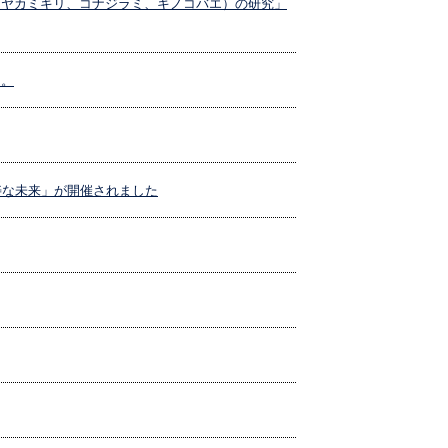
カツヤカミキリ、コナジラミ、キノコバエ）の研究」
た。
寿な未来」が開催されました