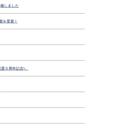
開催しました
表賞を受賞！
設置５周年記念)」