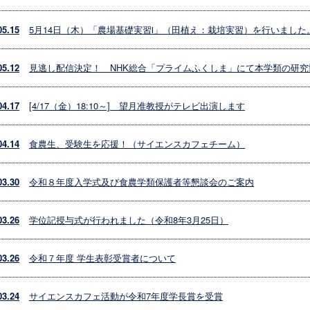
05.15
5月14日（木）「農場基礎実習Ⅰ」（田植え：栽培実習）を行いました
05.12
見逃し配信決定！ NHK総合「プライムふくしま」にて本学類の研
04.17
[4/17（金）18:10～] 望月准教授がテレビ出演します
04.14
食農生、受験生を応援！（サイエンスカフェチーム）
03.30
令和８年度入学式及び食農学類保護者等懇談会のご案内
03.26
学位記授与式が行われました（令和8年3月25日）
03.26
令和７年度 学生表彰受賞者について
03.24
サイエンスカフェ活動が令和7年度学長賞を受賞