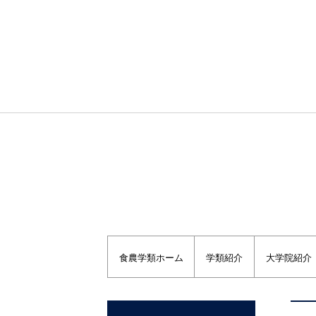
福島大学トップページ
福島大学農学群食農学類
食農学類ホーム
学類紹介
大学院紹介