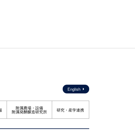
English
附属農場・設備
報
研究・産学連携
附属発酵醸造研究所