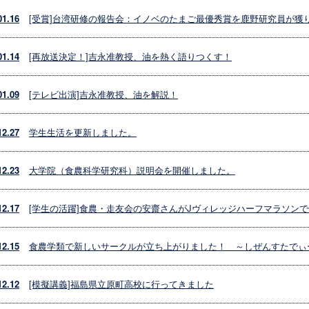
01.16
[受賞]台湾研修の報告会：イノベのたまご最優秀賞を鹿野研究員が獲
01.14
[再放送決定！]吉永准教授、油を熱く語りつくす！
01.09
[テレビ出演]吉永准教授、油を解説！
12.27
学生生活を更新しました。
12.23
大学院（食農科学研究科）説明会を開催しました。
12.17
[学生の活躍]食農・走友会の安齋さんがJヴィレッジハーフマラソン
12.15
食農学類で新しいサークルが立ち上がりました！ ～しぜんすたでぃ
12.12
[模擬講義]福島県立原町高校に行ってきました