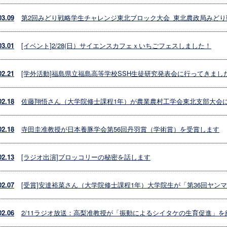
03.09
第2回みどり戦略学生チャレンジ東北ブロック大会_東北農政局みど
03.01
[イベント]2/28(日）サイエンスカフェｘいちごフェスしました！
02.21
[学外活動]福島県立福島高等学校SSH生徒研究発表会に行ってきまし
02.18
佐藤翔悟さん（大学院修士課程1年）が農業農村工学会東北支部大会
02.18
寺田圭准教授が日本養豚学会第56回丹羽賞（学術賞）を受賞します
02.13
[ラジオ出演]ブロッコリーの秘密を話します
02.07
[受賞]安達裕菜さん（大学院修士課程1年）大学院生が「第36回ヤ
02.06
2/11ラジオ放送：高梨准教授が「振動によるシイタケの生育促進」