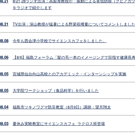
08.21
8/21,28ラジオ出演：高梨准教授が「振動による害虫防除（クビア
をラジオで紹介します
08.21
TV出演：深山教授が猛暑による野菜収穫量についてコメントしまし
08.08
今年も西会津小学校でサイエンスカフェをしました。
08.06
【8/6】福島フォーラム「髪の毛一本のイメージングで目指す健康長
08.05
宮城県仙台向山高校とのアカデミック・インターンシップを実施
08.05
大学院ワークショップ（食品科学）を行いました
08.04
福島市ツキノワグマ防災教室（8月9日）講師：望月翔太
08.03
夏休み実験教室にサイエンスカフェ_ラクロス班登場