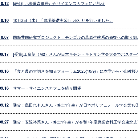
10.12
[表彰] 北海道森町長からサイエンスカフェにお礼状
10.10
10月2日（木）「農場基礎実習Ⅱ」稲刈りを行いました。
10.07
国際共同研究プロジェクト：モンゴルの草原生態系の修復への取り組
09.17
[受賞]工藤萌（M2）さんが日本キチン・キトサン学会大会でポスタ
09.16
「食と農の大切さを知るフォーラム2025(10/9)」に本学から小山教授
09.16
サマー・サイエンスカフェを続々開催
09.12
受賞：島田れもんさん（修士1年生）が日本ポリフェノール学会第18
08.27
受賞：安達裕菜さん（修士1年生）が令和7年度農業食料工学会東北支