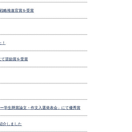
り戦略推進官賞を受賞
た！
にて奨励賞を受賞
ンマー学生懸賞論文・作文入選発表会」にて優秀賞
を紹介しました