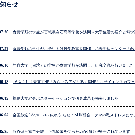
知らせ
07.30
食農学類の学生が宮城県白石高等学校を訪問～大学生活の紹介と科学
07.27
食農学類の学生が小学生向け科学教室を開催～杉妻学習センター「わ
06.18
静宜大学（台湾）の学生が食農学類を訪問し、研究交流を行いました
06.13
JAふくしま未来主催「みらいろアグリ塾」開催！～サイエンスカフ
06.12
福島大学絆会ポスターセッションで研究成果を発表しました
06.04
全国放送(6/7,13:50～)のお知らせ：NHK総合「クマの毛ストレス
05.25
熊谷研究室で分離した乳酸菌を使ったぬか漬けが発売されています