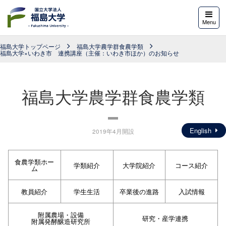
福島大学
Menu
福島大学トップページ
福島大学農学群食農学類
福島大学×いわき市 連携講座（主催：いわき市ほか）のお知らせ
福島大学農学群食農学類
English
2019年4月開設
食農学類ホー
学類紹介
大学院紹介
コース紹介
ム
教員紹介
学生生活
卒業後の進路
入試情報
附属農場・設備
研究・産学連携
附属発酵醸造研究所