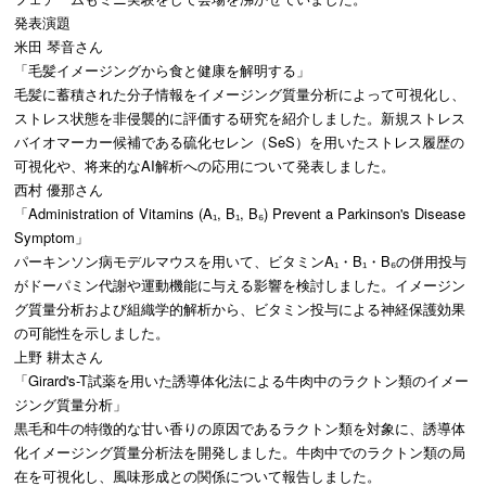
発表演題
米田 琴音さん
「毛髪イメージングから食と健康を解明する」
毛髪に蓄積された分子情報をイメージング質量分析によって可視化し、
ストレス状態を非侵襲的に評価する研究を紹介しました。新規ストレス
バイオマーカー候補である硫化セレン（SeS）を用いたストレス履歴の
可視化や、将来的なAI解析への応用について発表しました。
西村 優那さん
「Administration of Vitamins (A₁, B₁, B₆) Prevent a Parkinson's Disease
Symptom」
パーキンソン病モデルマウスを用いて、ビタミンA₁・B₁・B₆の併用投与
がドーパミン代謝や運動機能に与える影響を検討しました。イメージン
グ質量分析および組織学的解析から、ビタミン投与による神経保護効果
の可能性を示しました。
上野 耕太さん
「Girard's-T試薬を用いた誘導体化法による牛肉中のラクトン類のイメー
ジング質量分析」
黒毛和牛の特徴的な甘い香りの原因であるラクトン類を対象に、誘導体
化イメージング質量分析法を開発しました。牛肉中でのラクトン類の局
在を可視化し、風味形成との関係について報告しました。