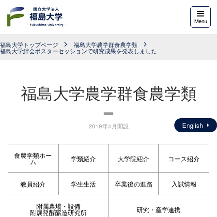
福島大学
Menu
福島大学トップページ
福島大学農学群食農学類
福島大学絆会ポスターセッションで研究成果を発表しました
福島大学農学群食農学類
English
2019年4月開設
食農学類ホー
学類紹介
大学院紹介
コース紹介
ム
教員紹介
学生生活
卒業後の進路
入試情報
附属農場・設備
研究・産学連携
附属発酵醸造研究所