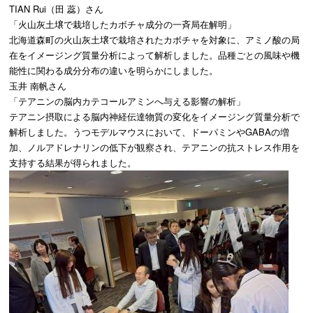
TIAN Rui（田 蕊）さん
「火山灰土壌で栽培したカボチャ成分の一斉局在解明」
北海道森町の火山灰土壌で栽培されたカボチャを対象に、アミノ酸の局
在をイメージング質量分析によって解析しました。品種ごとの風味や機
能性に関わる成分分布の違いを明らかにしました。
玉井 南帆さん
「テアニンの脳内カテコールアミンへ与える影響の解析」
テアニン摂取による脳内神経伝達物質の変化をイメージング質量分析で
解析しました。うつモデルマウスにおいて、ドーパミンやGABAの増
加、ノルアドレナリンの低下が観察され、テアニンの抗ストレス作用を
支持する結果が得られました。