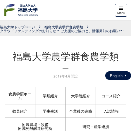
福島大学
Menu
福島大学トップページ
福島大学農学群食農学類
クラウドファンディングのお知らせ 〜ご支援のご協力と、情報周知のお願い〜
福島大学農学群食農学類
English
2019年4月開設
食農学類ホー
学類紹介
大学院紹介
コース紹介
ム
教員紹介
学生生活
卒業後の進路
入試情報
附属農場・設備
研究・産学連携
附属発酵醸造研究所