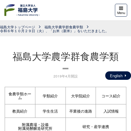
福島大学
Menu
福島大学トップページ
福島大学農学群食農学類
令和６年１０月２９日（火）、「お米（新米）」をいただきました。
福島大学農学群食農学類
English
2019年4月開設
食農学類ホー
学類紹介
大学院紹介
コース紹介
ム
教員紹介
学生生活
卒業後の進路
入試情報
附属農場・設備
研究・産学連携
附属発酵醸造研究所