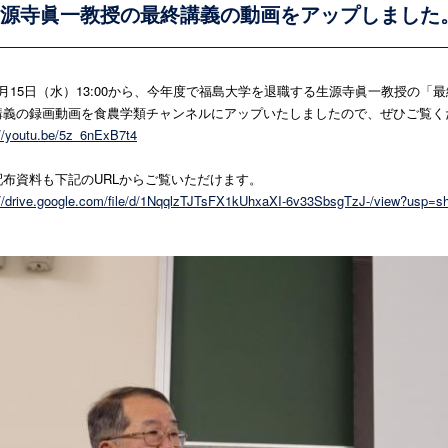
源寺眞一教授の最終講義の動画をアップしました
2月15日（水）13:00から、今年度で福島大学を退職する生源寺眞一教授の「
講義の録画動画を食農学類チャンネルにアップいたしましたので、ぜひご覧く
://youtu.be/5z_6nExB7t4
配布資料も下記のURLからご覧いただけます。
//drive.google.com/file/
d/1NqqlzTJTsFX1kUhxaXI-
6v33SbsgTzJ-/view?usp=sh