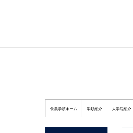
福島大学トップページ
福島大学農学群食農学類
食農学類ホーム
学類紹介
大学院紹介