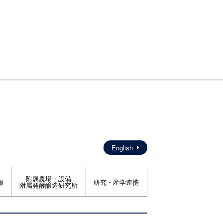
English
附属農場・設備
報
研究・産学連携
附属発酵醸造研究所