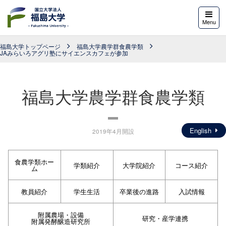
福島大学
Menu
福島大学トップページ
福島大学農学群食農学類
JAみらいろアグリ塾にサイエンスカフェが参加
福島大学農学群食農学類
English
2019年4月開設
食農学類ホー
学類紹介
大学院紹介
コース紹介
ム
教員紹介
学生生活
卒業後の進路
入試情報
附属農場・設備
研究・産学連携
附属発酵醸造研究所