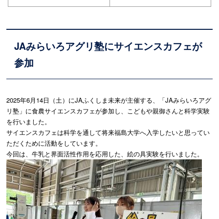
JAみらいろアグリ塾にサイエンスカフェが
参加
2025年6月14日（土）にJAふくしま未来が主催する、「JAみらいろアグ
リ塾」に食農サイエンスカフェが参加し、こどもや親御さん
と科学実
験
を行いました。
サ
イエンスカフェは科学を通して将来福島大学へ入学したいと思ってい
ただくために活動を
しています。
今回は、牛
乳と界面活性
作用を応用した
、
絵
の具
実
験を行い
ました
。