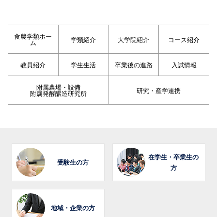
食農学類ホー
学類紹介
大学院紹介
コース紹介
ム
教員紹介
学生生活
卒業後の進路
入試情報
附属農場・設備
研究・産学連携
附属発酵醸造研究所
在学生・卒業生の
受験生の方
方
地域・企業の方