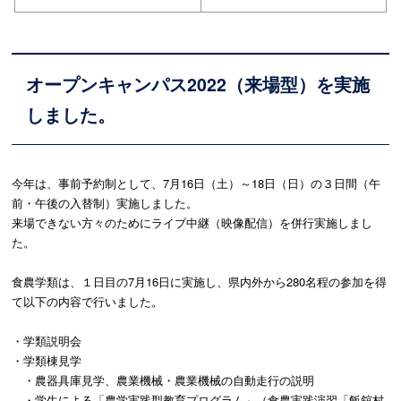
オープンキャンパス2022（来場型）を実施
しました。
今年は、事前予約制として、7月16日（土）～18日（日）の３
日間（午
前・午後の入替制）実施しました。
来場できない方々のためにライブ中継（映像配信）を併行実施しま
し
た。
食農学類は、１日目の7月16日に実施し、県内外から280名程
の参加を得
て以下の内容で行いました。
・学類説明会
・学類棟見学
・農器具庫見学、農業機械・農業機械の自動走行の説明
・学生による「農学実践型教育プログラム」（食農実践演習「飯舘
村