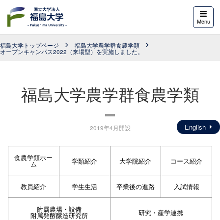
福島大学
Menu
福島大学トップページ
福島大学農学群食農学類
オープンキャンパス2022（来場型）を実施しました。
福島大学農学群食農学類
English
2019年4月開設
食農学類ホー
学類紹介
大学院紹介
コース紹介
ム
教員紹介
学生生活
卒業後の進路
入試情報
附属農場・設備
研究・産学連携
附属発酵醸造研究所