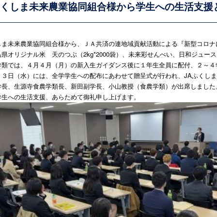
くしま未来農業協同組合様から学生への生活支援
しま未来農業協同組合様から、ＪＡ共済の連地域貢献活動による『新型コロナ
島県オリジナル米 天のつぶ（2kg*2000袋）、未来彩せんべい、日和ジュー
学類では、４月４月（月）の新入生ガイダンス後に１年生全員に配付、２～４
１３日（水）には、全学学生への配布にあわせて贈呈式が行われ、JAふくし
学長、生源寺食農学類長、新田副学長、小山教授（食農学類）が出席しました
学生への生活支援、あらためて御礼申し上げます。