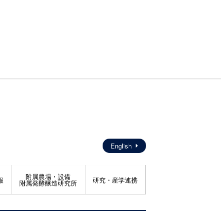
た。
English
附属農場・設備
報
研究・産学連携
附属発酵醸造研究所