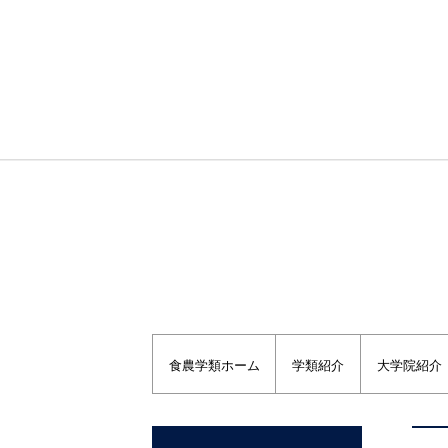
福島大学トップページ
福島大学農学群食農学類
食農学類ホーム
学類紹介
大学院紹介