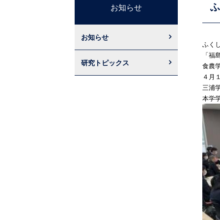
ふ
お知らせ
お知らせ
ふく
「福
研究トピックス
食農
４月
三浦
本学