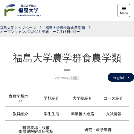
福島大学
Menu
福島大学トップページ
福島大学農学群食農学類
オープンキャンパス2023 実施 ー 7月15日(土)ー
福島大学農学群食農学類
English
2019年4月開設
食農学類ホー
学類紹介
大学院紹介
コース紹介
ム
教員紹介
学生生活
卒業後の進路
入試情報
附属農場・設備
研究・産学連携
附属発酵醸造研究所