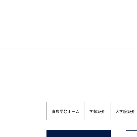
福島大学トップページ
福島大学農学群食農学類
食農学類ホーム
学類紹介
大学院紹介